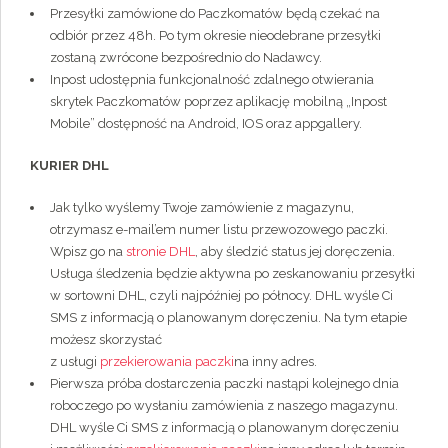
Przesyłki zamówione do Paczkomatów będą czekać na
odbiór przez 48h. Po tym okresie nieodebrane przesyłki
zostaną zwrócone bezpośrednio do Nadawcy.
Inpost udostępnia funkcjonalność zdalnego otwierania
skrytek Paczkomatów poprzez aplikację mobilną „Inpost
Mobile” dostępność na Android, IOS oraz appgallery.
KURIER DHL
Jak tylko wyślemy Twoje zamówienie z magazynu,
otrzymasz e-mail’em numer listu przewozowego paczki.
Wpisz go na
stronie DHL
, aby śledzić status jej doręczenia.
Usługa śledzenia będzie aktywna po zeskanowaniu przesyłki
w sortowni DHL, czyli najpóźniej po północy. DHL wyśle Ci
SMS z informacją o planowanym doręczeniu. Na tym etapie
możesz skorzystać
z usługi
przekierowania paczki
na inny adres.
Pierwsza próba dostarczenia paczki nastąpi kolejnego dnia
roboczego po wysłaniu zamówienia z naszego magazynu.
DHL wyśle Ci SMS z informacją o planowanym doręczeniu