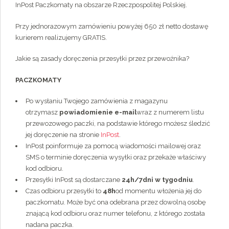
InPost Paczkomaty na obszarze Rzeczpospolitej Polskiej.
Przy jednorazowym zamówieniu powyżej 650 zł netto dostawę
kurierem realizujemy GRATIS.
Jakie są zasady doręczenia przesyłki przez przewoźnika?
PACZKOMATY
Po wysłaniu Twojego zamówienia z magazynu
otrzymasz
powiadomienie e-mail
wraz z numerem listu
przewozowego paczki, na podstawie którego możesz śledzić
jej doręczenie na stronie
InPost
.
InPost poinformuje za pomocą wiadomości mailowej oraz
SMS o terminie doręczenia wysyłki oraz przekaże właściwy
kod odbioru.
Przesyłki InPost są dostarczane
24h/7dni w tygodniu
.
Czas odbioru przesyłki to
48h
od momentu włożenia jej do
paczkomatu. Może być ona odebrana przez dowolną osobę
znającą kod odbioru oraz numer telefonu, z którego została
nadana paczka.