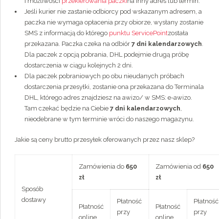
i możliwości
przekierowania paczki
na inny adres lub termin.
Jeśli kurier nie zastanie odbiorcy pod wskazanym adresem, a
paczka nie wymaga opłacenia przy obiorze, wysłany zostanie
SMS z informacją do którego
punktu ServicePoint
została
przekazana. Paczka czeka na odbiór
7 dni kalendarzowych
.
Dla paczek z opcją pobrania, DHL podejmie drugą próbę
dostarczenia w ciągu kolejnych 2 dni.
Dla paczek pobraniowych po obu nieudanych próbach
dostarczenia przesyłki, zostanie ona przekazana do Terminala
DHL, którego adres znajdziesz na awizo/ w SMS: e-awizo.
Tam czekać będzie na Ciebie
7 dni kalendarzowych
,
nieodebrane w tym terminie wróci do naszego magazynu.
Jakie są ceny brutto przesyłek oferowanych przez nasz sklep?
Zamówienia do
650
Zamówienia od
650
zł
zł
Sposób
dostawy
Płatność
Płatność
Płatność
Płatność
przy
przy
online
online