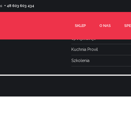
as
+ 48 603 603 434
Sklep
SKLEP
O NAS
SPE
O nas
Specjalizacje
Kuchnia Provil
Szkolenia