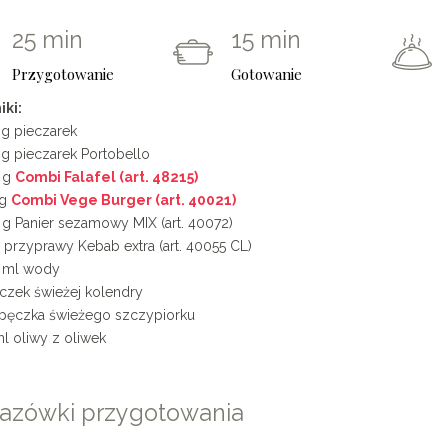
0
25 min
15 min
1
Przygotowanie
Gotowanie
2
iki:
g pieczarek
3
g pieczarek Portobello
 g
Combi Falafel (art. 48215)
4
 g
Combi Vege Burger (art. 40021)
g Panier sezamowy MIX (art. 40072)
5
 przyprawy Kebab extra (art. 40055 CL)
 ml wody
6
czek świeżej kolendry
 pęczka świeżego szczypiorku
7
l oliwy z oliwek
8
0
azówki przygotowania
9
1
0