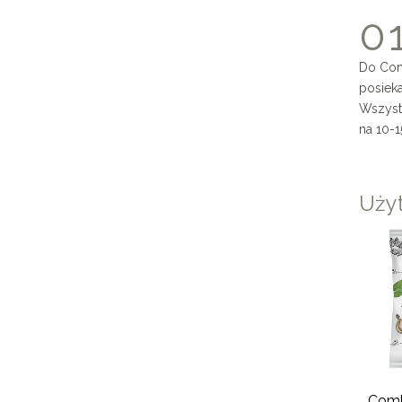
0
Do Com
posieka
Wszyst
na 10-1
Użyt
el
Combi Burger
Combi Falafel
Comb