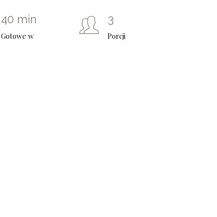
0
40 min
3
1
Gotowe w
Porcji
2
3
4
5
6
7
0
8
1
9
2