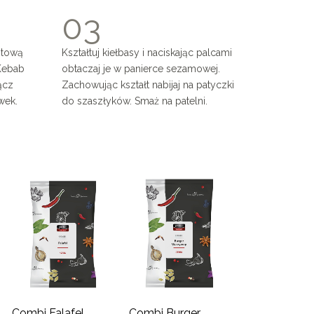
0
3
4
otową
Kształtuj kiełbasy i naciskając palcami
Kebab
obtaczaj je w panierce sezamowej.
5
ącz
Zachowując kształt nabijaj na patyczki
wek.
do szaszłyków. Smaż na patelni.
6
7
8
9
0
Combi Falafel
Combi Burger
Combi Falafe