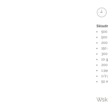
0
1
2
Składn
500 
3
500 
200
4
150
300 
5
10 g
200
6
1 pę
1/2
7
50 m
8
Wsk
9