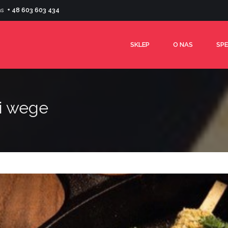
as
+ 48 603 603 434
SKLEP
O NAS
SPE
i wege