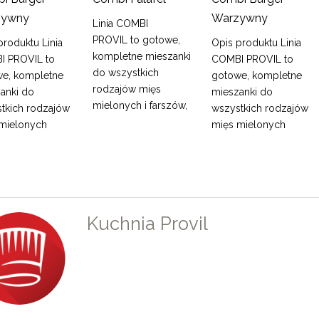
0
zywny
Warzywny
Linia COMBI
PROVIL to gotowe,
produktu Linia
Opis produktu Linia
kompletne mieszanki
I PROVIL to
COMBI PROVIL to
do wszystkich
e, kompletne
gotowe, kompletne
rodzajów mięs
anki do
mieszanki do
mielonych i farszów,
tkich rodzajów
wszystkich rodzajów
mielonych
mięs mielonych
Kuchnia Provil