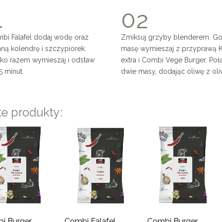
0
2
1
3
2
bi Falafel dodaj wodę oraz
Zmiksuj grzyby blenderem. G
ną kolendrę i szczypiorek.
masę wymieszaj z przyprawą 
4
3
ko razem wymieszaj i odstaw
extra i Combi Vege Burger. Poł
5 minut.
dwie masy, dodając oliwę z oli
5
4
6
5
e produkty:
7
6
8
7
9
8
0
9
i Burger
Combi Falafel
Combi Burger