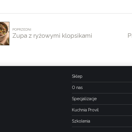
POPRZEDNI
Zupa z ryżowymi klopsikami
P
Sklep
O nas
Specjalizacje
Kuchnia Provil
Szkolenia