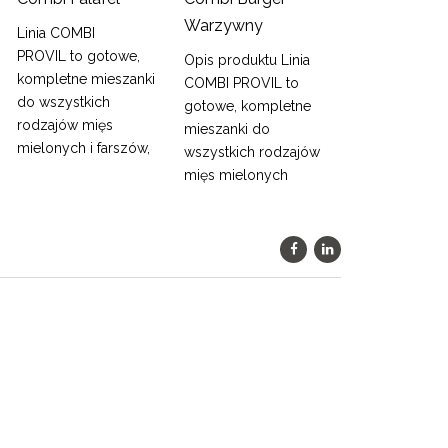
Warzywny
Linia COMBI
Linia COMBI
PROVIL to gotowe,
PROVIL to got
Opis produktu Linia
kompletne mieszanki
kompletne mie
COMBI PROVIL to
do wszystkich
do wszystkich
gotowe, kompletne
rodzajów mięs
rodzajów mięs
mieszanki do
mielonych i farszów,
mielonych i fa
wszystkich rodzajów
mięs mielonych