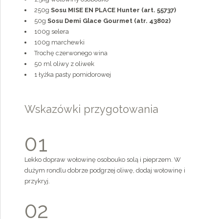
4
1
250g
Sosu MISE EN PLACE Hunter (art. 55737)
50g
Sosu Demi Glace Gourmet (atr. 43802)
5
2
100g selera
0
100g marchewki
6
3
Trochę czerwonego wina
1
50 ml oliwy z oliwek
7
4
1 łyżka pasty pomidorowej
2
8
5
0
3
Wskazówki przygotowania
9
0
6
1
4
0
1
7
2
5
2
8
0
Lekko dopraw wołowinę osobouko solą i pieprzem. W
3
dużym rondlu dobrze podgrzej oliwę, dodaj wołowinę i
6
3
9
1
przykryj.
4
7
0
4
0
2
5