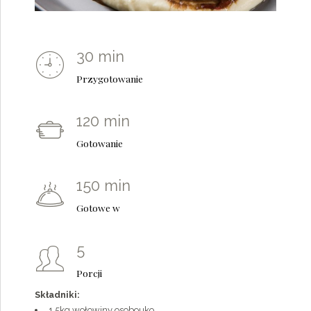
30 min
Przygotowanie
120 min
Gotowanie
150 min
0
Gotowe w
1
5
2
Porcji
3
0
Składniki:
1,5kg wołowiny osobouko