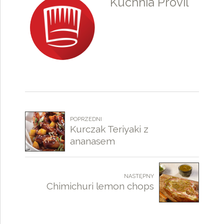
Kuchnia Provil
9
0
POPRZEDNI
Kurczak Teriyaki z
ananasem
NASTĘPNY
Chimichuri lemon chops