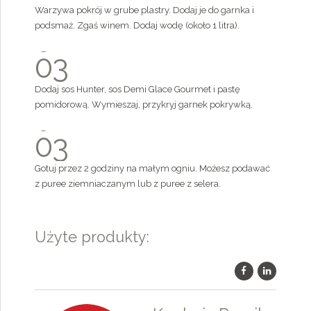
8
1
5
3
Warzywa pokrój w grube plastry. Dodaj je do garnka i
6
9
2
podsmaż. Zgaś winem. Dodaj wodę (około 1 litra).
6
4
7
0
0
3
7
5
8
1
4
Dodaj sos Hunter, sos Demi Glace Gourmet i pastę
8
6
9
2
pomidorową. Wymieszaj, przykryj garnek pokrywką.
5
9
7
0
3
6
0
8
4
Gotuj przez 2 godziny na małym ogniu. Możesz podawać
7
z puree ziemniaczanym lub z puree z selera.
9
5
8
0
6
Użyte produkty:
9
7
0
8