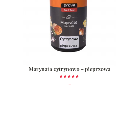
Marynata cytrynowo – pieprzowa
Oceniono
5.00
–
na 5