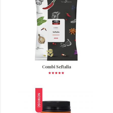
Combi Seftalia
Oceniono
5.00
na 5
NOWOŚĆ