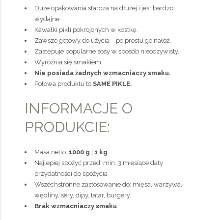
Duże opakowania starcza na dłużej i jest bardzo
wydajne.
Kawałki pikli pokrojonych w kostkę.
Zawsze gotowy do użycia – po prostu go nałóż.
Zastępuje popularne sosy w sposób nieoczywisty.
Wyróżnia się smakiem.
Nie posiada żadnych wzmacniaczy smaku.
Połowa produktu to
SAME PIKLE.
INFORMACJE O
PRODUKCIE:
Masa netto:
1000 g
|
1 kg
Najlepiej spożyć przed: min. 3 miesiące daty
przydatności do spożycia
Wszechstronne zastosowanie do: mięsa, warzywa,
wędliny, sery, dipy, tatar, burgery.
Brak wzmacniaczy smaku
.