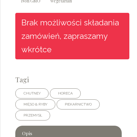
Non GMO
wegetarian
Tagi
CHUTNEY
HORECA
MIĘSO & RYBY
PIEKARNICTWO
PRZEMYSŁ
Opis