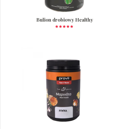
Bulion drobiowy Healthy
Oceniono
5.00
na 5