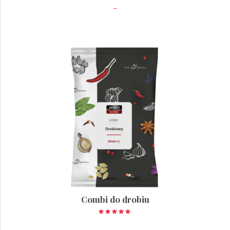
5.00
–
na 5
Combi do drobiu
Oceniono
5.00
na 5